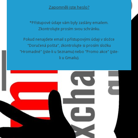
Zapomněli jste heslo?
*Přístupové údaje vám byly zaslány emailem.
Zkontrolujte prosím svou schránku.
Pokud nenajdete email s přístupovými údaji v složce
"Doručená pošta", zkontrolujte si prosím složku
"Hromadné" (jste-li u Seznamu) nebo "Promo akce" (jste-
li u Gmailu).