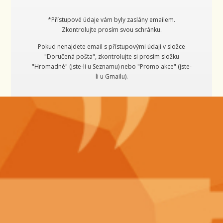
*Přístupové údaje vám byly zaslány emailem.
Zkontrolujte prosím svou schránku.
Pokud nenajdete email s přístupovými údaji v složce
"Doručená pošta", zkontrolujte si prosím složku
"Hromadné" (jste-li u Seznamu) nebo "Promo akce" (jste-
li u Gmailu).