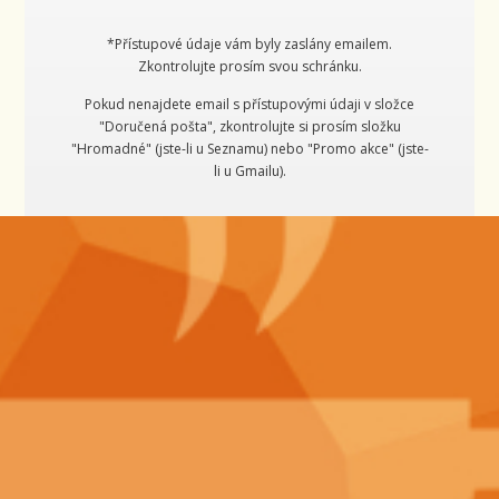
*Přístupové údaje vám byly zaslány emailem.
Zkontrolujte prosím svou schránku.
Pokud nenajdete email s přístupovými údaji v složce
"Doručená pošta", zkontrolujte si prosím složku
"Hromadné" (jste-li u Seznamu) nebo "Promo akce" (jste-
li u Gmailu).