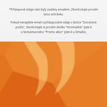
*Přístupové údaje vám byly zaslány emailem. Zkontrolujte prosím
svou schránku.
Pokud nenajdete email s přístupovými údaji v složce "Doručená
pošta", zkontrolujte si prosím složku "Hromadné" (jste-li
u Seznamu) nebo "Promo akce" (jste-li u Gmailu).