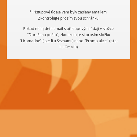
*Přístupové údaje vám byly zaslány emailem.
Zkontrolujte prosím svou schránku.
Pokud nenajdete email s přístupovými údaji v složce
"Doručená pošta", zkontrolujte si prosím složku
"Hromadné" (jste-li u Seznamu) nebo "Promo akce" (jste-
li u Gmailu).