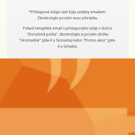
*Přístupové údaje vám byly zaslány emailem.
Zkontrolujte prosím svou schránku.
Pokud nenajdete email s přístupovými údaji v složce
"Doručená pošta", zkontrolujte si prosím složku
"Hromadné" (jste-li u Seznamu) nebo "Promo akce" (jste-
li u Gmailu).