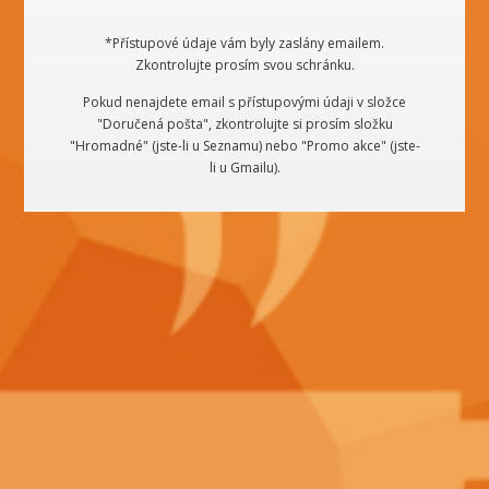
*Přístupové údaje vám byly zaslány emailem.
Zkontrolujte prosím svou schránku.
Pokud nenajdete email s přístupovými údaji v složce
"Doručená pošta", zkontrolujte si prosím složku
"Hromadné" (jste-li u Seznamu) nebo "Promo akce" (jste-
li u Gmailu).