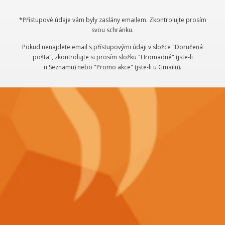
*Přístupové údaje vám byly zaslány emailem. Zkontrolujte prosím
svou schránku.
Pokud nenajdete email s přístupovými údaji v složce "Doručená
pošta", zkontrolujte si prosím složku "Hromadné" (jste-li
u Seznamu) nebo "Promo akce" (jste-li u Gmailu).