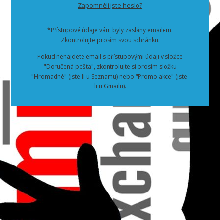
Zapomněli jste heslo?
*Přístupové údaje vám byly zaslány emailem.
Zkontrolujte prosím svou schránku.
Pokud nenajdete email s přístupovými údaji v složce
"Doručená pošta", zkontrolujte si prosím složku
"Hromadné" (jste-li u Seznamu) nebo "Promo akce" (jste-
li u Gmailu).