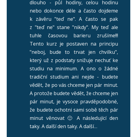
dlouho - půl hodiny, celou hodinu
nebo dokonce déle a často dojdeme
k závěru "teď ne". A často se pak
z "teď ne" stane "nikdy". My teď ale
tuhle časovou barieru zrušíme!!!
Tento kurz je postaven na principu
"neboj, bude to trvat jen chvilku",
který už z podstaty snižuje nechuť ke
studiu na minimum. A ono o žádné
tradiční studium ani nejde - budete
vědět, že po vás chceme jen pár minut.
A protože budete vědět, že chceme jen
pár minut, je vysoce pravděpodobné,
že budete ochotni sami sobě těch pár
minut věnovat 🙂 A následující den
taky. A další den taky. A další…