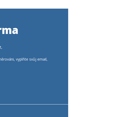
arma
t,
ěrováni, vyplňte svůj email,