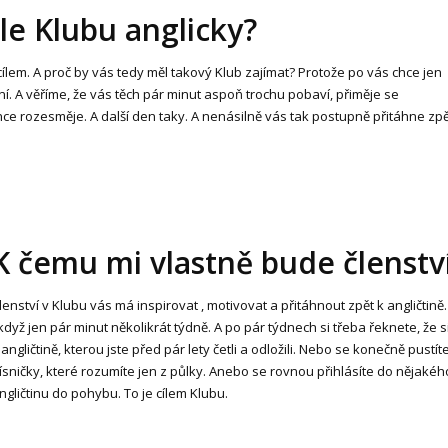
e Klubu anglicky?
 cílem. A proč by vás tedy měl takový Klub zajímat? Protože po vás chce jen
í. A věříme, že vás těch pár minut aspoň trochu pobaví, přiměje se
 rozesměje. A další den taky. A nenásilně vás tak postupně přitáhne zpě
K čemu mi vlastně bude členstv
lenství v Klubu vás má inspirovat , motivovat a přitáhnout zpět k angličtině
 když jen pár minut několikrát týdně. A po pár týdnech si třeba řeknete, že 
 angličtině, kterou jste před pár lety četli a odložili. Nebo se konečně pust
ísničky, které rozumíte jen z půlky. Anebo se rovnou přihlásíte do nějaké
ngličtinu do pohybu. To je cílem Klubu.