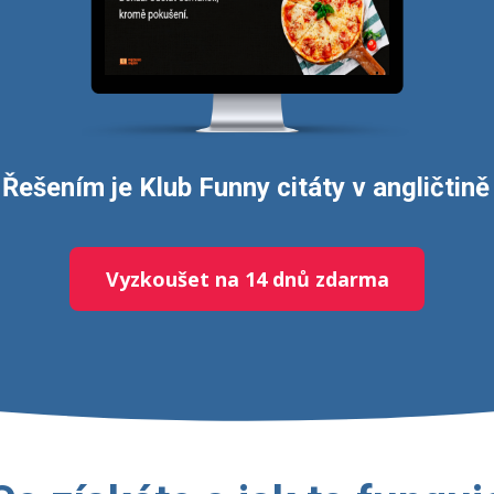
Řešením je Klub Funny citáty v angličtině
Vyzkoušet na 14 dnů zdarma