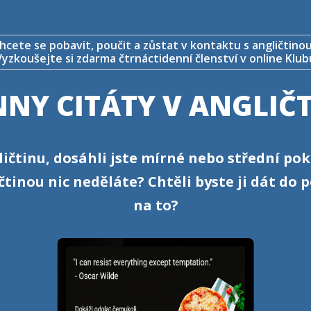
hcete se pobavit, poučit a zůstat v kontaktu s angličtino
Vyzkoušejte si zdarma čtrnáctidenní členství v online Klub
NY CITÁTY V ANGLIČ
ličtinu, dosáhli jste mírné nebo střední pokr
tinou nic neděláte? Chtěli byste ji dát do 
na to?