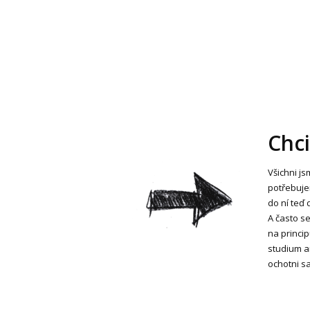
Chci
Všichni js
potřebujem
do ní teď
A často se
na princip
studium a
ochotni sa