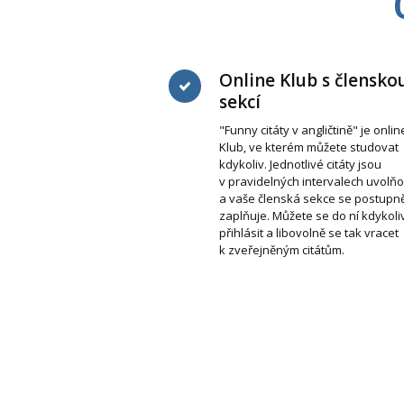
Online Klub s člensko
sekcí
"Funny citáty v angličtině" je onlin
Klub, ve kterém můžete studovat
kdykoliv. Jednotlivé citáty jsou
v pravidelných intervalech uvolň
a vaše členská sekce se postupn
zaplňuje. Můžete se do ní kdykoli
přihlásit a libovolně se tak vracet
k zveřejněným citátům.