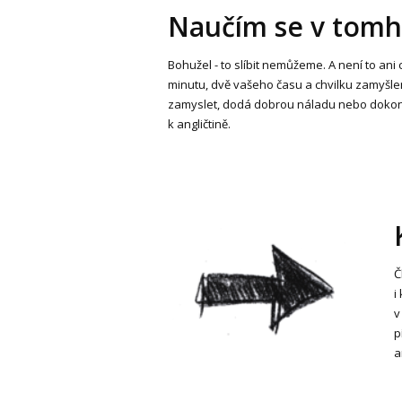
Naučím se v tomhl
Bohužel - to slíbit nemůžeme. A není to ani
minutu, dvě vašeho času a chvilku zamyšlen
zamyslet, dodá dobrou náladu nebo dokonce
k angličtině.
Č
i
v
p
a