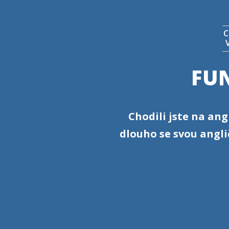
C
FUN
Chodili jste na ang
dlouho se svou anglič