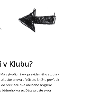
t
í v Klubu?
. Má vytvořit návyk pravidelného studia -
si zkusíte znova přečíst tu knížku povídek
íte do překladu své oblíbené anglické
ho běžného kurzu. Dáte prostě svou