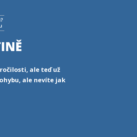
u?
u
TINĚ
očilosti, ale teď už
pohybu, ale nevíte jak