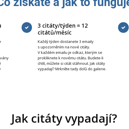
Co získáte a jak to funguj
u
3 citáty/týden = 12
citátů/měsíc
e
Každý týden dostanete 3 emaily
s upozorněním na nové citáty.
V každém emailu je odkaz, kterým se
ovány
prokliknete k novému citátu. Budete-li
ě
chtít, můžete si citát stáhnout. Jak citáty
v
vypadají? Mrkněte tady dolů do galerie.
Jak citáty vypadají?