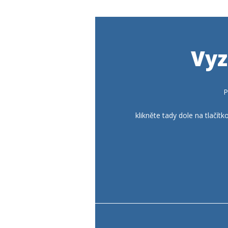
Vyz
P
klikněte tady dole na tlačí