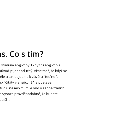
s. Co s tím?
studium angličtiny. I když tu angličtinu
Důvod je jednoduchý. Víme totiž, že když se
éle a tak dojdeme k závěru "teď ne".
b "Citáty v angličtině" je postaven
 studiu na minimum. A ono o žádné tradiční
o je vysoce pravděpodobné, že budete
 další…