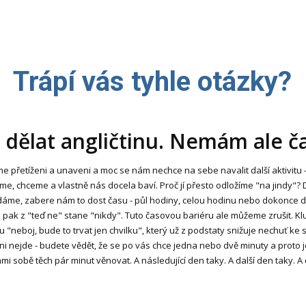
Trápí vás tyhle otázky?
 dělat angličtinu. Nemám ale ča
me přetíženi a unaveni a moc se nám nechce na sebe navalit další aktivitu - 
e, chceme a vlastně nás docela baví. Proč jí přesto odložíme "na jindy"? 
 dáme, zabere nám to dost času - půl hodiny, celou hodinu nebo dokonce d
 pak z "teď ne" stane "nikdy". Tuto časovou bariéru ale můžeme zrušit. Klu
u "neboj, bude to trvat jen chvilku", který už z podstaty snižuje nechuť ke
ni nejde - budete vědět, že se po vás chce jedna nebo dvě minuty a prot
mi sobě těch pár minut věnovat. A následující den taky. A další den taky. A